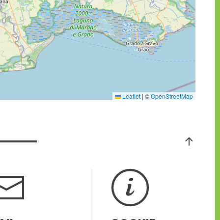
Leaflet
|
©
OpenStreetMap