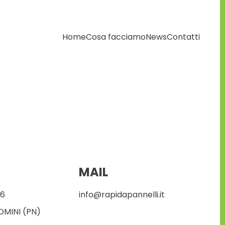
Home
Cosa facciamo
News
Contatti
MAIL
76
info@rapidapannelli.it
OMINI (PN)