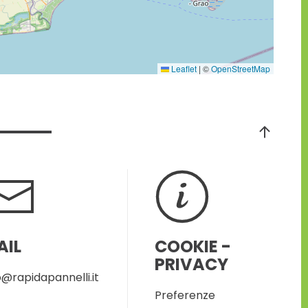
Leaflet
|
©
OpenStreetMap
AIL
COOKIE -
PRIVACY
o@rapidapannelli.it
Preferenze