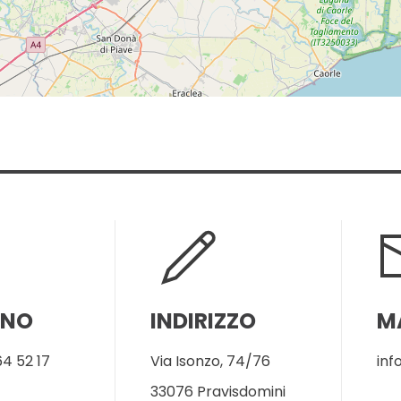
ONO
INDIRIZZO
M
4 52 17
Via Isonzo, 74/76
inf
33076 Pravisdomini